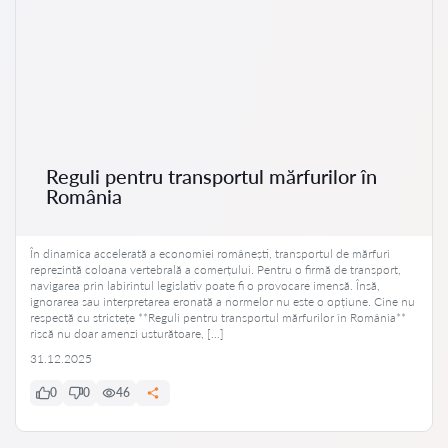
Reguli pentru transportul mărfurilor în
România
În dinamica accelerată a economiei românești, transportul de mărfuri
reprezintă coloana vertebrală a comerțului. Pentru o firmă de transport,
navigarea prin labirintul legislativ poate fi o provocare imensă. Însă,
ignorarea sau interpretarea eronată a normelor nu este o opțiune. Cine nu
respectă cu strictețe **Reguli pentru transportul mărfurilor în România**
riscă nu doar amenzi usturătoare, […]
31.12.2025
0
0
46