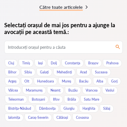
Către toate articolele
Selectați orașul de mai jos pentru a ajunge la
avocații pe această temă.:
Cluj
Timiș
Iași
Dolj
Constanța
Brașov
Prahova
Bihor
Sibiu
Galați
Mehedinți
Arad
Suceava
Argeș
Olt
Hunedoara
Mureș
Bacău
Alba
Gorj
Vâlcea
Maramureș
Neamț
Buzău
Vrancea
Vaslui
Teleorman
Botoșani
Ilfov
Brăila
Satu Mare
Bistrița-Năsăud
Dâmbovița
Giurgiu
Harghita
Sălaj
Ialomița
Caraș-Severin
Călărași
Covasna