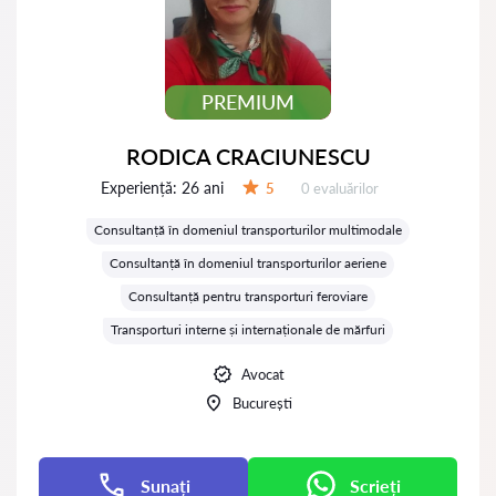
PREMIUM
RODICA CRACIUNESCU
Experiență:
26 ani
Evaluărilor:
5
0 evaluărilor
Evaluare:
Consultanță în domeniul transporturilor multimodale
Consultanță în domeniul transporturilor aeriene
Consultanță pentru transporturi feroviare
Transporturi interne și internaționale de mărfuri
Avocat
București
Sunați
Scrieți