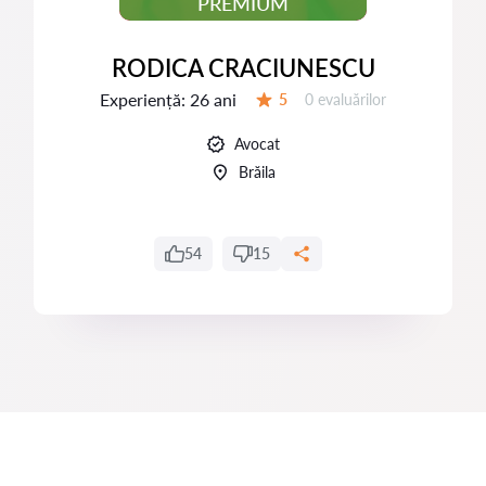
PREMIUM
RODICA CRACIUNESCU
Experiență:
26 ani
Evaluărilor:
5
0 evaluărilor
Evaluare:
Avocat
Brăila
54
15