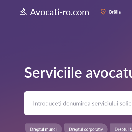
Avocati-ro.com
Brăila
Serviciile avocat
Dreptul muncii
Dreptul corporativ
Dreptul fa