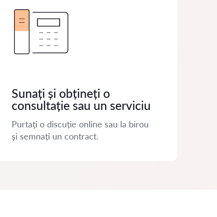
Sunați și obțineți o
consultație sau un serviciu
Purtați o discuție online sau la birou
și semnați un contract.