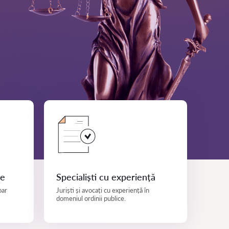
ce
Specialiști cu experiență
oar
Juriști și avocați cu experiență în
domeniul ordinii publice.