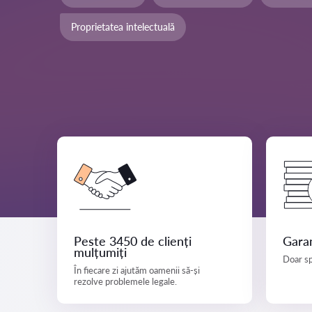
Proprietatea intelectuală
Peste 3450 de clienți
Garan
mulțumiți
Doar sp
În fiecare zi ajutăm oamenii să-și
rezolve problemele legale.