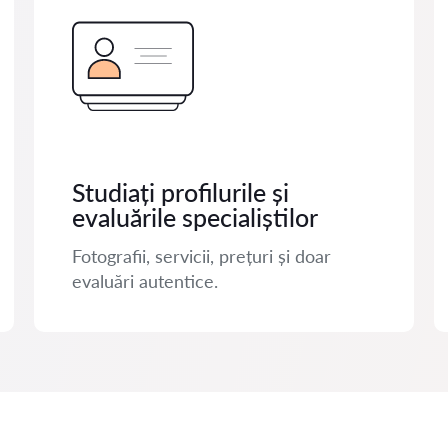
Studiați profilurile și
evaluările specialiștilor
Fotografii, servicii, prețuri și doar
evaluări autentice.