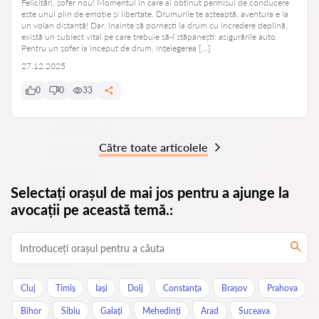
Felicitări, șofer nou! Momentul în care ai obținut permisul de conducere
este unul plin de emoție și libertate. Drumurile te așteaptă, aventura e la
un volan distanță! Dar, înainte să pornești la drum cu încredere deplină,
există un subiect vital pe care trebuie să-l stăpânești: asigurările auto.
Pentru un șofer la început de drum, înțelegerea […]
27.12.2025
0
0
33
Către toate articolele
Selectați orașul de mai jos pentru a ajunge la
avocații pe această temă.:
Cluj
Timiș
Iași
Dolj
Constanța
Brașov
Prahova
Bihor
Sibiu
Galați
Mehedinți
Arad
Suceava