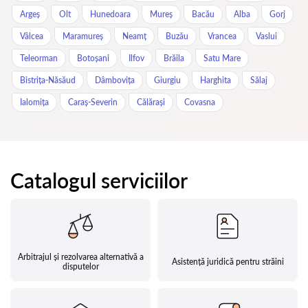
Argeș
Olt
Hunedoara
Mureș
Bacău
Alba
Gorj
Vâlcea
Maramureș
Neamț
Buzău
Vrancea
Vaslui
Teleorman
Botoșani
Ilfov
Brăila
Satu Mare
Bistrița-Năsăud
Dâmbovița
Giurgiu
Harghita
Sălaj
Ialomița
Caraș-Severin
Călărași
Covasna
Catalogul serviciilor
Arbitrajul și rezolvarea alternativă a
Asistență juridică pentru străini
disputelor