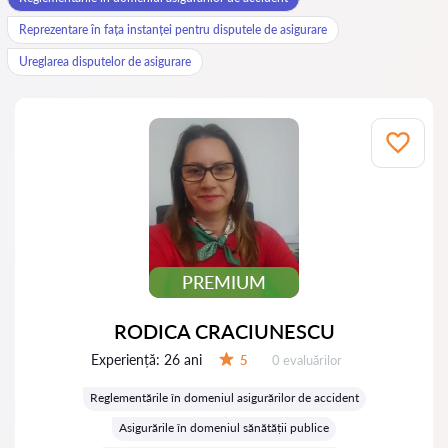
Reprezentare în fața instanței pentru disputele de asigurare
Ureglarea disputelor de asigurare
PREMIUM
RODICA CRACIUNESCU
Experiență:
26 ani
Evaluărilor:
5
0 evaluărilor
Evaluare:
Reglementările în domeniul asigurărilor de accident
Asigurările în domeniul sănătății publice