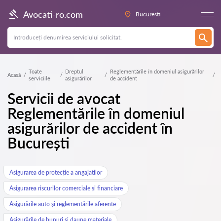
Avocati-ro.com
București
Toate
Dreptul
Reglementările în domeniul asigurărilor
Acasă
serviciile
asigurărilor
de accident
Servicii de avocat
Reglementările în domeniul
asigurărilor de accident în
București
Asigurarea de protecție a angajaților
Asigurarea riscurilor comerciale și financiare
Asigurările auto și reglementările aferente
Asigurările de bunuri și daune materiale