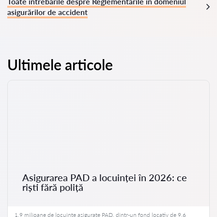
Toate întrebările despre Reglementările în domeniul
asigurărilor de accident
Ultimele articole
Asigurarea PAD a locuinței în 2026: ce
riști fără poliță
1,9 milioane de locuințe asigurate PAD, dintr-un fond locativ de 9,6