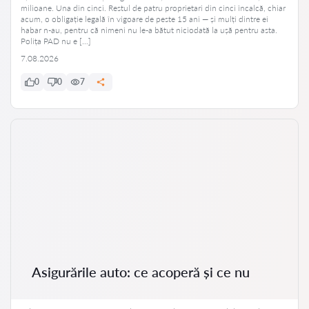
milioane. Una din cinci. Restul de patru proprietari din cinci încalcă, chiar
acum, o obligație legală în vigoare de peste 15 ani — și mulți dintre ei
habar n-au, pentru că nimeni nu le-a bătut niciodată la ușă pentru asta.
Polița PAD nu e […]
7.08.2026
0
0
7
Asigurările auto: ce acoperă și ce nu