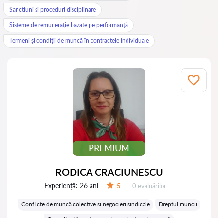
Sancțiuni și proceduri disciplinare
Sisteme de remunerație bazate pe performanță
Termeni și condiții de muncă în contractele individuale
PREMIUM
RODICA CRACIUNESCU
Experiență:
26 ani
Evaluărilor:
5
0 evaluărilor
Evaluare:
Conflicte de muncă colective și negocieri sindicale
Dreptul muncii