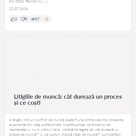
din 2026, Revisal nu […]
22.07.2026
1
0
67
Litigiile de muncă: cât durează un proces
și ce coști
A te găsi într-un conflict de muncă poate fi una dintre cele mai stresante
experiențe din viața profesională. Incertitudinea, sentimentul de
nedreptate și, nu în ultimul rând, întrebările legate de „cât durează un
proces de muncă?” și „ce costuri implică litigii de muncă?” sunt perfect