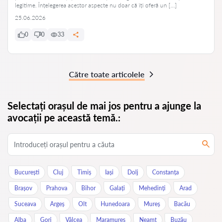
legitime. Înțelegerea acestor aspecte nu doar că îți oferă un […]
25.06.2026
0
0
33
Către toate articolele
Selectați orașul de mai jos pentru a ajunge la
avocații pe această temă.:
București
Cluj
Timiș
Iași
Dolj
Constanța
Brașov
Prahova
Bihor
Galați
Mehedinți
Arad
Suceava
Argeș
Olt
Hunedoara
Mureș
Bacău
Alba
Gorj
Vâlcea
Maramureș
Neamț
Buzău