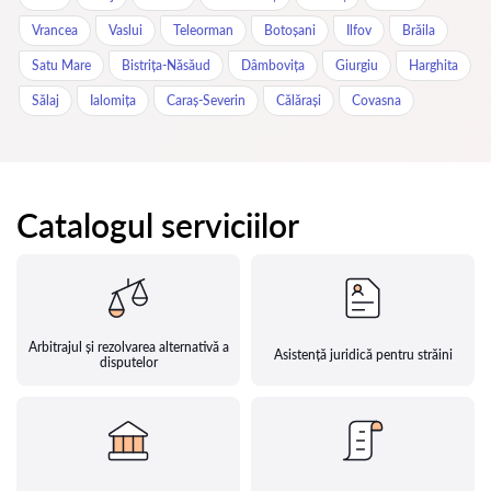
Vrancea
Vaslui
Teleorman
Botoșani
Ilfov
Brăila
Satu Mare
Bistrița-Năsăud
Dâmbovița
Giurgiu
Harghita
Sălaj
Ialomița
Caraș-Severin
Călărași
Covasna
Catalogul serviciilor
Arbitrajul și rezolvarea alternativă a
Asistență juridică pentru străini
disputelor