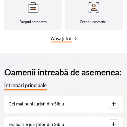
Dreptul corporativ
Dreptul cosmeticii
Afișați tot
Oamenii întreabă de asemenea:
Întrebări principale
Cei mai buni juriști din Sibiu
Am adunat o listă cu cei mai buni juriști din Sibiu, cu informații
Evaluările juriștilor din Sibiu
complete. Prețuri, evaluări, numere de telefon și adrese.