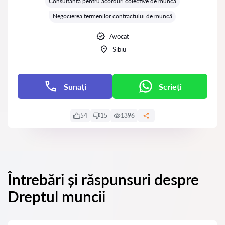
Consultanță pentru acorduri colective de muncă
Negocierea termenilor contractului de muncă
Avocat
Sibiu
Sunați
Scrieți
54
15
1396
Întrebări și răspunsuri despre
Dreptul muncii