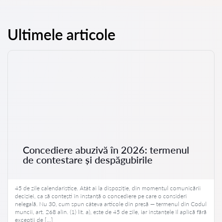
Ultimele articole
Concediere abuzivă în 2026: termenul
de contestare și despăgubirile
45 de zile calendaristice. Atât ai la dispoziție, din momentul comunicării
deciziei, ca să contești în instanță o concediere pe care o consideri
nelegală. Nu 30, cum spun câteva articole din presă — termenul din Codul
muncii, art. 268 alin. (1) lit. a), este de 45 de zile, iar instanțele îl aplică fără
excepții de […]