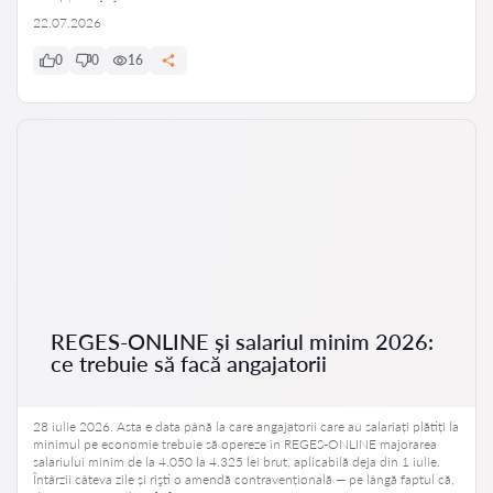
22.07.2026
0
0
16
REGES-ONLINE și salariul minim 2026:
ce trebuie să facă angajatorii
28 iulie 2026. Asta e data până la care angajatorii care au salariați plătiți la
minimul pe economie trebuie să opereze în REGES-ONLINE majorarea
salariului minim de la 4.050 la 4.325 lei brut, aplicabilă deja din 1 iulie.
Întârzii câteva zile și rişti o amendă contravențională — pe lângă faptul că,