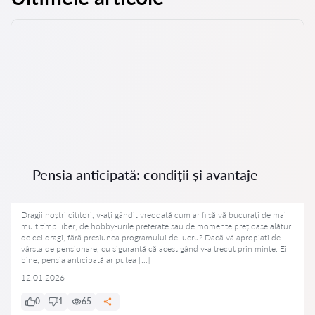
Pensia anticipată: condiții și avantaje
Dragii noștri cititori, v-ați gândit vreodată cum ar fi să vă bucurați de mai
mult timp liber, de hobby-urile preferate sau de momente prețioase alături
de cei dragi, fără presiunea programului de lucru? Dacă vă apropiați de
vârsta de pensionare, cu siguranță că acest gând v-a trecut prin minte. Ei
bine, pensia anticipată ar putea […]
12.01.2026
0
1
65