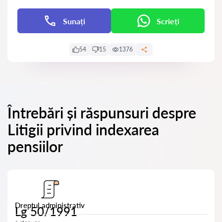
Sunați
Scrieți
54
15
1376
Întrebări și răspunsuri despre
Litigii privind indexarea
pensiilor
Dreptul administrativ
Lg 50/1991