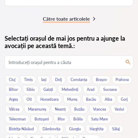
Către toate articolele
Selectați orașul de mai jos pentru a ajunge la
avocații pe această temă.:
Cluj
Timiș
Iași
Dolj
Constanța
Brașov
Prahova
Bihor
Sibiu
Galați
Mehedinți
Arad
Suceava
Argeș
Olt
Hunedoara
Mureș
Bacău
Alba
Gorj
Vâlcea
Maramureș
Neamț
Buzău
Vrancea
Vaslui
Teleorman
Botoșani
Ilfov
Brăila
Satu Mare
Bistrița-Năsăud
Dâmbovița
Giurgiu
Harghita
Sălaj