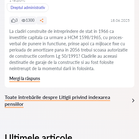
1 răspuns
Dreptul administrativ
3
1300
18.06.2025
La cladiri construite de intreprindere de stat in 1966 ca
investitie capitala ca urmare a HCM 1598/1965, cu proces-
verbal de punere in functiune, prinse apoi ca mijloace fixe cu
perioada de amortizare pana in 2056 trebui scoasa autorizatie
de constructie conform Lg 50/1991? Cladirile au aceeasi
destinatie de garaje de la constructie si au fost folosite
neintrerupt de la momentul darii in folosinta.
Mergi la răspuns
Toate întrebările despre Litigii privind indexarea
pensiilor
Ultimele articole