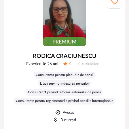
PREMIUM
RODICA CRACIUNESCU
Experiență:
26 ani
Evaluărilor:
5
0 evaluărilor
Evaluare:
Consultanță pentru planurile de pensii
Litigii privind indexarea pensiilor
Consultanță privind reforma sistemului de pensii
Consultanță pentru reglementările privind pensiile internaționale
Avocat
București