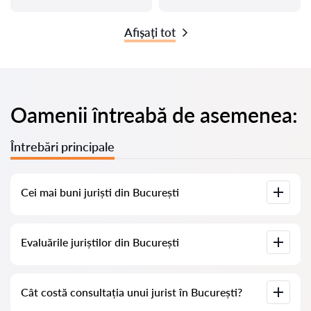
Afișați tot
Oamenii întreabă de asemenea:
Întrebări principale
Cei mai buni juriști din București
Am adunat o listă cu cei mai buni juriști din București, cu
Evaluările juriștilor din București
informații complete. Prețuri, evaluări, numere de telefon și
adrese.
Pe serviciul nostru am adunat evaluări reale despre juriști, nu
Cât costă consultația unui jurist în București?
ștergem evaluările negative și nu există posibilitatea de a le
manipula.