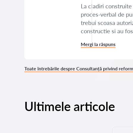
La cladiri construi
proces-verbal de pun
trebui scoasa autori
constructie si au fos
Mergi la răspuns
Toate întrebările despre Consultanță privind reform
Ultimele articole