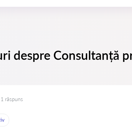
suri despre Consultanță p
1 răspuns
iv