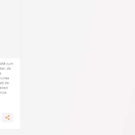
odată cum
iber, de
e
esiunea
ați de
 acest
ensia