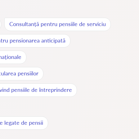
Consultanță pentru pensiile de serviciu
tru pensionarea anticipată
naționale
ularea pensiilor
rivind pensiile de întreprindere
e legate de pensii