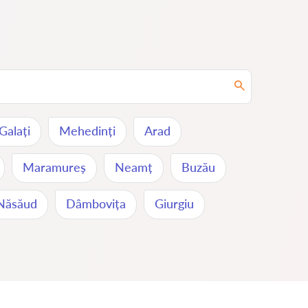
Galați
Mehedinți
Arad
Maramureș
Neamț
Buzău
-Năsăud
Dâmbovița
Giurgiu