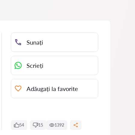
Sunați
Scrieți
Adăugați la favorite
54
15
1392