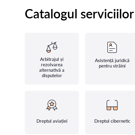
Catalogul serviciilor
Arbitrajul și
Asistență juridică
rezolvarea
pentru străini
alternativă a
disputelor
Dreptul aviației
Dreptul cibernetic