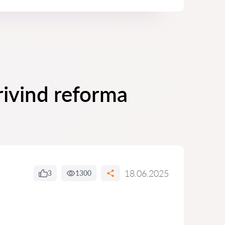
rivind reforma
18.06.2025
3
1300