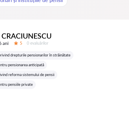
ari și instituțiile de pensii
 CRACIUNESCU
6 ani
Evaluărilor:
5
0 evaluărilor
Evaluare:
vind drepturile pensionarilor în străinătate
ntru pensionarea anticipată
ivind reforma sistemului de pensii
ntru pensiile private