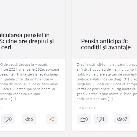
lcularea pensiei în
: cine are dreptul și
Pensia anticipată:
ceri
condiții și avantaje
0 de petiții depuse la Avocatul
Dragii noștri cititori, v-ați gândit vre
 între 2024 și ianuarie 2026, aproape
ar fi să vă bucurați de mai mult timp l
ceeași temă: întârzieri la recalcularea
hobby-urile preferate sau de moment
În spatele cifrei stă un tipar clar —
prețioase alături de cei dragi, fără pr
onală de Pensii Publice nu face nimic
programului de lucru? Dacă vă apropi
. Dacă ai lucrat după pensionare, ai
vârsta de pensionare, cu siguranță că
everință veche cu un spor
gând v-a trecut prin minte. Ei bine, p
cat sau […]
anticipată ar putea […]
6
12.01.2026
0
6
0
1
67