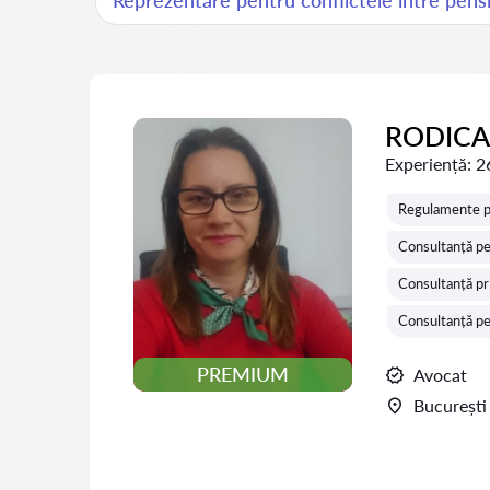
Reprezentare pentru conflictele între pension
RODICA
Experiență:
2
Regulamente pri
Consultanță pe
Consultanță pr
Consultanță pe
PREMIUM
Avocat
București