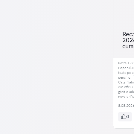
Reca
2026
cum 
Peste 1.80
Poporului
toate pe a
pensiilor. 
Casa Nați
din oficiu
găsit o ad
nevalorifi
8.08.202
0