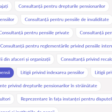
ajați
Consultanță pentru drepturile pensionarilor
ensiilor
Consultanță pentru pensiile de invaliditate
Consultanță pentru pensiile private
Consultanță pen
Consultanță pentru reglementările privind pensiile inter
 din afaceri și organizații
Consultanță privind recalc
ensii
Litigii privind indexarea pensiilor
Litigii p
te privind drepturile pensionarilor în străinătate
ultori
Reprezentare în fața instanței pentru disputel