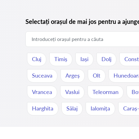
Selectați orașul de mai jos pentru a ajung
Cluj
Timiș
Iași
Dolj
Const
Suceava
Argeș
Olt
Hunedoar
Vrancea
Vaslui
Teleorman
Bo
Harghita
Sălaj
Ialomița
Caraș