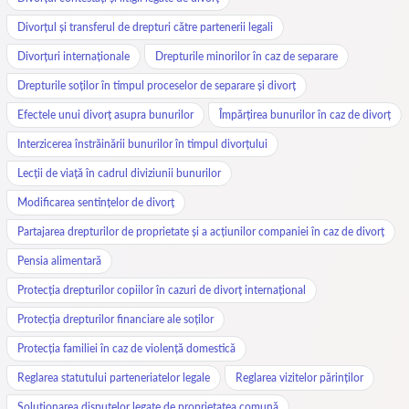
Divorțul și transferul de drepturi către partenerii legali
Divorțuri internaționale
Drepturile minorilor în caz de separare
Drepturile soților în timpul proceselor de separare și divorț
Efectele unui divorț asupra bunurilor
Împărțirea bunurilor în caz de divorț
Interzicerea înstrăinării bunurilor în timpul divorțului
Lecții de viață în cadrul diviziunii bunurilor
Modificarea sentințelor de divorț
Partajarea drepturilor de proprietate și a acțiunilor companiei în caz de divorț
Pensia alimentară
Protecția drepturilor copiilor în cazuri de divorț internațional
Protecția drepturilor financiare ale soților
Protecția familiei în caz de violență domestică
Reglarea statutului parteneriatelor legale
Reglarea vizitelor părinților
Soluționarea disputelor legate de proprietatea comună