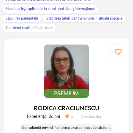
Stabilirea legii aplicabile în cazul unui divorț internațional
Stabilirea paternității
Stabilirea tutelii pentru minorii în situații speciale
Transferul copiilor în alte state
PREMIUM
RODICA CRACIUNESCU
Experiență:
26 ani
Evaluărilor:
5
0 evaluărilor
Evaluare:
Consultanță privind încheierea unui contract de căsătorie