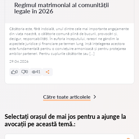
Regimul matrimonial al comunității
legale în 2026
Căsătoria este, fără îndoială, unul dintre cele mai importante angajamente
din viața noastră, o călătorie comună plină de bucurii, provocări și,
desigur, responsabilități. În euforia începutului, rareori ne gândim la
aspectele juridice și financiare pe termen lung, însă înțelegerea acestora
este fundamentală pentru o conviețuire armonioasă și pentru protejarea
ambilor parteneri. Pentru cuplurile căsătorite sau […]
29.04.2026
0
0
41
Către toate articolele
Selectați orașul de mai jos pentru a ajunge la
avocații pe această temă.: