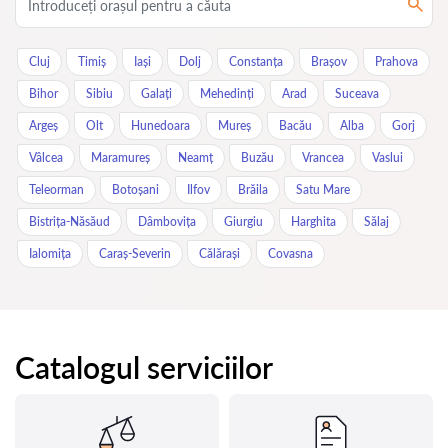
Cluj
Timiș
Iași
Dolj
Constanța
Brașov
Prahova
Bihor
Sibiu
Galați
Mehedinți
Arad
Suceava
Argeș
Olt
Hunedoara
Mureș
Bacău
Alba
Gorj
Vâlcea
Maramureș
Neamț
Buzău
Vrancea
Vaslui
Teleorman
Botoșani
Ilfov
Brăila
Satu Mare
Bistrița-Năsăud
Dâmbovița
Giurgiu
Harghita
Sălaj
Ialomița
Caraș-Severin
Călărași
Covasna
Catalogul serviciilor