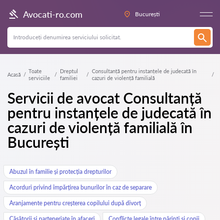
Avocati-ro.com
București
Toate
Dreptul
Consultanță pentru instanțele de judecată în
Acasă
serviciile
familiei
cazuri de violență familială
Servicii de avocat Consultanță
pentru instanțele de judecată în
cazuri de violență familială în
București
Abuzul în familie și protecția drepturilor
Acorduri privind împărțirea bunurilor în caz de separare
Aranjamente pentru creșterea copilului după divorț
Căsătorii și parteneriate în afaceri
Conflicte legale între părinți și copii