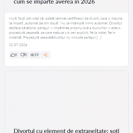
cum se împarte averea în 2026
Mulți foști soți cred că, odată semnat certificatul de divorț, casa și mașina
se împart „automat pe din două”. Nu se întâmplă nimic automat. Divorțul
desface căsătoria; partajul — împărțirea propriu-zisă a bunurilor — este o
procedură separată, pe care trebuie s-o ceri explicit, fie la notar, fie în
instanță. Procedură separatădivorțul nu include partajul […]
22.07.2026
0
0
14
Divorțul cu element de extraneitate: soți