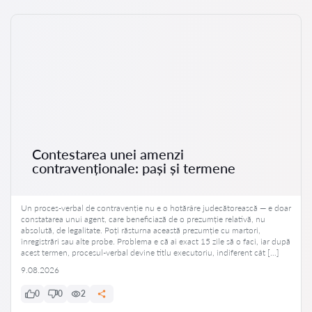
Contestarea unei amenzi
contravenționale: pași și termene
Un proces-verbal de contravenție nu e o hotărâre judecătorească — e doar
constatarea unui agent, care beneficiază de o prezumție relativă, nu
absolută, de legalitate. Poți răsturna această prezumție cu martori,
înregistrări sau alte probe. Problema e că ai exact 15 zile să o faci, iar după
acest termen, procesul-verbal devine titlu executoriu, indiferent cât […]
9.08.2026
0
0
2