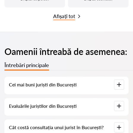
Afișați tot
Oamenii întreabă de asemenea:
Întrebări principale
Cei mai buni juriști din București
Am adunat o listă cu cei mai buni juriști din București, cu
Evaluările juriștilor din București
informații complete. Prețuri, evaluări, numere de telefon și
adrese.
Pe serviciul nostru am adunat evaluări reale despre juriști, nu
Cât costă consultația unui jurist în București?
ștergem evaluările negative și nu există posibilitatea de a le
manipula.