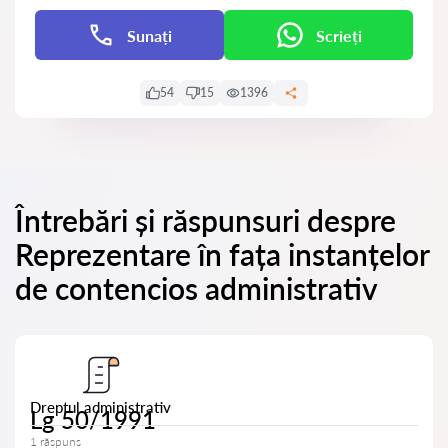
Sunați
Scrieți
54
15
1396
Întrebări și răspunsuri despre
Reprezentare în fața instanțelor
de contencios administrativ
Dreptul administrativ
Lg 50/1991
1 răspuns