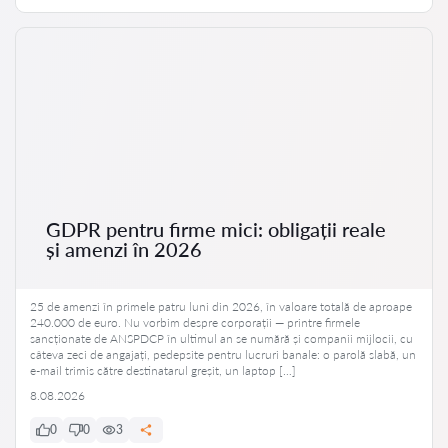
GDPR pentru firme mici: obligații reale
și amenzi în 2026
25 de amenzi în primele patru luni din 2026, în valoare totală de aproape
240.000 de euro. Nu vorbim despre corporații — printre firmele
sancționate de ANSPDCP în ultimul an se numără și companii mijlocii, cu
câteva zeci de angajați, pedepsite pentru lucruri banale: o parolă slabă, un
e-mail trimis către destinatarul greșit, un laptop […]
8.08.2026
0
0
3