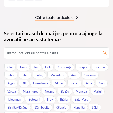
Către toate articolele
Selectați orașul de mai jos pentru a ajunge la
avocații pe această temă.:
Cluj
Timiș
Iași
Dolj
Constanța
Brașov
Prahova
Bihor
Sibiu
Galați
Mehedinți
Arad
Suceava
Argeș
Olt
Hunedoara
Mureș
Bacău
Alba
Gorj
Vâlcea
Maramureș
Neamț
Buzău
Vrancea
Vaslui
Teleorman
Botoșani
Ilfov
Brăila
Satu Mare
Bistrița-Năsăud
Dâmbovița
Giurgiu
Harghita
Sălaj