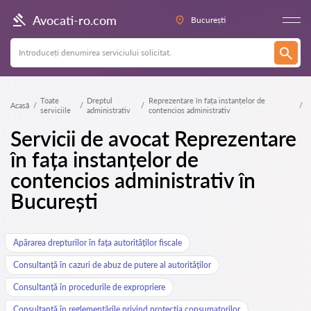
Avocati-ro.com
București
Toate
Dreptul
Reprezentare în fața instanțelor de
Acasă
serviciile
administrativ
contencios administrativ
Servicii de avocat Reprezentare
în fața instanțelor de
contencios administrativ în
București
Apărarea drepturilor în fața autorităților fiscale
Consultanță în cazuri de abuz de putere al autorităților
Consultanță în procedurile de expropriere
Consultanță în reglementările privind protecția consumatorilor