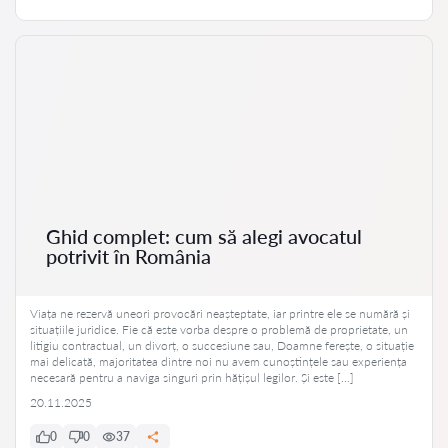
Ghid complet: cum să alegi avocatul
potrivit în România
Viața ne rezervă uneori provocări neașteptate, iar printre ele se numără și
situațiile juridice. Fie că este vorba despre o problemă de proprietate, un
litigiu contractual, un divorț, o succesiune sau, Doamne ferește, o situație
mai delicată, majoritatea dintre noi nu avem cunoștințele sau experiența
necesară pentru a naviga singuri prin hățișul legilor. Și este […]
20.11.2025
0
0
37