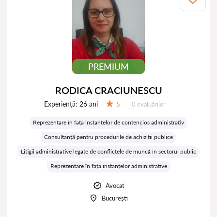
PREMIUM
RODICA CRACIUNESCU
Experiență:
26 ani
Evaluărilor:
5
0 evaluărilor
Evaluare:
Reprezentare în fața instanțelor de contencios administrativ
Consultanță pentru procedurile de achiziții publice
Litigii administrative legate de conflictele de muncă în sectorul public
Reprezentare în fața instanțelor administrative
Avocat
București