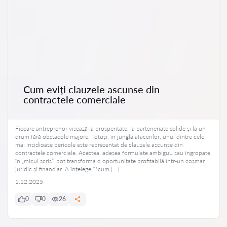
Cum eviți clauzele ascunse din
contractele comerciale
Fiecare antreprenor visează la prosperitate, la parteneriate solide și la un
drum fără obstacole majore. Totuși, în jungla afacerilor, unul dintre cele
mai insidioase pericole este reprezentat de clauzele ascunse din
contractele comerciale. Acestea, adesea formulate ambiguu sau îngropate
în „micul scris”, pot transforma o oportunitate profitabilă într-un coșmar
juridic și financiar. A înțelege **cum […]
1.12.2025
0
0
26