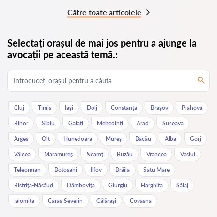
Către toate articolele
Selectați orașul de mai jos pentru a ajunge la
avocații pe această temă.:
Cluj
Timiș
Iași
Dolj
Constanța
Brașov
Prahova
Bihor
Sibiu
Galați
Mehedinți
Arad
Suceava
Argeș
Olt
Hunedoara
Mureș
Bacău
Alba
Gorj
Vâlcea
Maramureș
Neamț
Buzău
Vrancea
Vaslui
Teleorman
Botoșani
Ilfov
Brăila
Satu Mare
Bistrița-Năsăud
Dâmbovița
Giurgiu
Harghita
Sălaj
Ialomița
Caraș-Severin
Călărași
Covasna