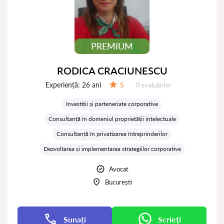
PREMIUM
RODICA CRACIUNESCU
Experiență:
26 ani
Evaluărilor:
5
0 evaluărilor
Evaluare:
Investiții și parteneriate corporative
Consultanță în domeniul proprietății intelectuale
Consultanță în privatizarea întreprinderilor
Dezvoltarea și implementarea strategiilor corporative
Avocat
București
Sunați
Scrieți