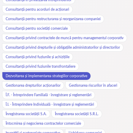
Consultanță pentru acorduri de acționari
Consultanță pentru restructurarea și reorganizarea companiei
Consultanță pentru societăți comerciale
Consultanță privind contractele de muncă pentru managementul corporativ
Consultanță privind drepturile și obligațiile administratorilor și directorilor
Consultanță privind fuziunile și achizițiile
Consultanță privind fuziunile transfrontaliere
Dezvoltarea și implementarea strategiilor corporative
Gestionarea drepturilor acționarilor
Gestionarea riscurilor în afaceri
Î.F. - Întreprindere Familială - înregistrare și reglementări
Î.I. - Întreprindere Individuală - înregistrare și reglementări
Înregistrarea societății S.A.
Înregistrarea societății S.R.L.
Întocmirea și negocierea contractelor comerciale
Investiții și parteneriate corporative
Lichidarea companiei