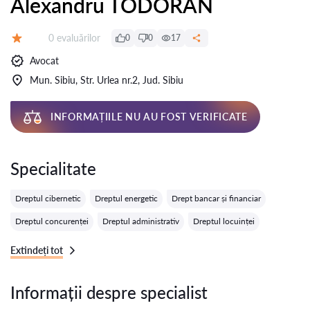
Alexandru TODORAN
Evaluărilor:
0 evaluărilor
0
0
17
Evaluare:
Avocat
Mun. Sibiu, Str. Urlea nr.2, Jud. Sibiu
INFORMAȚIILE NU AU FOST VERIFICATE
Specialitate
Dreptul cibernetic
Dreptul energetic
Drept bancar și financiar
Dreptul concurenței
Dreptul administrativ
Dreptul locuinței
Extindeți tot
Informații despre specialist