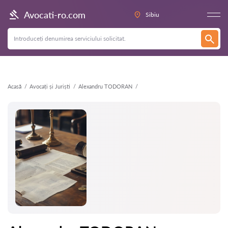
Înapoi
Avocati-ro.com
Sibiu
Acasă
Avocați și Juriști
Alexandru TODORAN