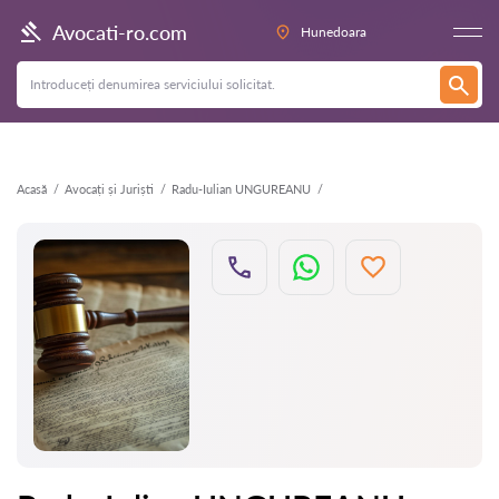
Înapoi
Avocati-ro.com
Hunedoara
Acasă
Avocați și Juriști
Radu-Iulian UNGUREANU