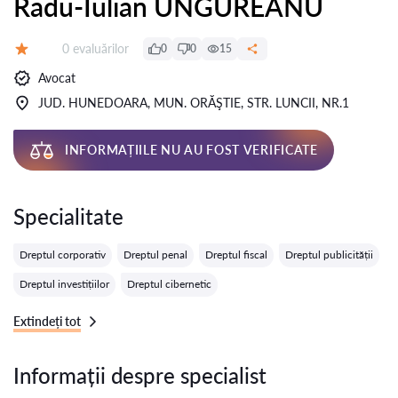
Radu-Iulian UNGUREANU
Evaluărilor:
0 evaluărilor
0
0
15
Evaluare:
Avocat
JUD. HUNEDOARA, MUN. ORĂŞTIE, STR. LUNCII, NR.1
INFORMAȚIILE NU AU FOST VERIFICATE
Specialitate
Dreptul corporativ
Dreptul penal
Dreptul fiscal
Dreptul publicității
Dreptul investițiilor
Dreptul cibernetic
Extindeți tot
Informații despre specialist