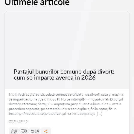
Ultimele articole
Partajul bunurilor comune după divorț:
cum se împarte averea în 2026
Mulți foști soți cred că, odată semnat certificatul de divorț, casa și mașina
se împart „automat pe din două”. Nu se întâmplă nimic automat. Divorțul
desface căsătoria; partajul — împărțirea propriu-zisă a bunurilor — este o
procedură separată, pe care trebuie s-o ceri explicit, fie la notar, fie în
instanță. Procedură separatădivorțul nu include partajul […]
22.07.2026
0
0
14