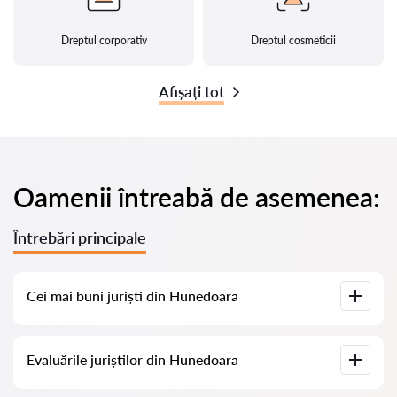
Dreptul corporativ
Dreptul cosmeticii
Afișați tot
Oamenii întreabă de asemenea:
Întrebări principale
Cei mai buni juriști din Hunedoara
Am adunat o listă cu cei mai buni juriști din Hunedoara, cu
Evaluările juriștilor din Hunedoara
informații complete. Prețuri, evaluări, numere de telefon și
adrese.