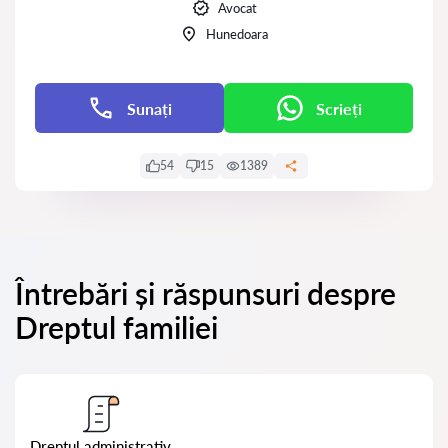
Avocat
Hunedoara
Sunați
Scrieți
54
15
1389
Întrebări și răspunsuri despre
Dreptul familiei
Dreptul administrativ