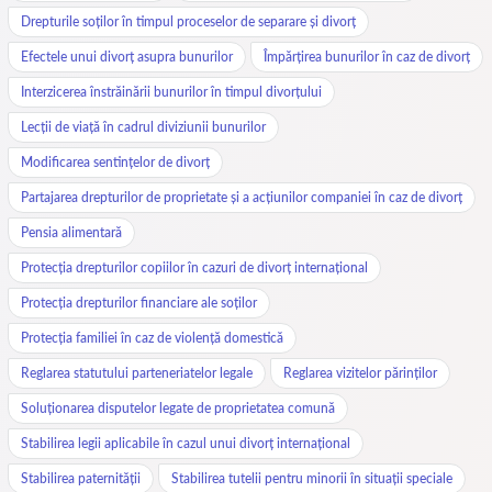
Drepturile soților în timpul proceselor de separare și divorț
Efectele unui divorț asupra bunurilor
Împărțirea bunurilor în caz de divorț
Interzicerea înstrăinării bunurilor în timpul divorțului
Lecții de viață în cadrul diviziunii bunurilor
Modificarea sentințelor de divorț
Partajarea drepturilor de proprietate și a acțiunilor companiei în caz de divorț
Pensia alimentară
Protecția drepturilor copiilor în cazuri de divorț internațional
Protecția drepturilor financiare ale soților
Protecția familiei în caz de violență domestică
Reglarea statutului parteneriatelor legale
Reglarea vizitelor părinților
Soluționarea disputelor legate de proprietatea comună
Stabilirea legii aplicabile în cazul unui divorț internațional
Stabilirea paternității
Stabilirea tutelii pentru minorii în situații speciale