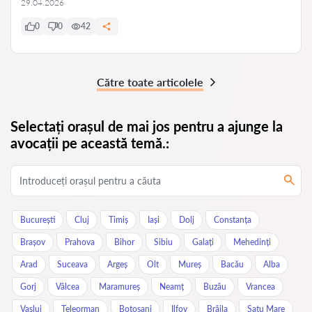
29.04.2026
0
0
42
Către toate articolele
Selectați orașul de mai jos pentru a ajunge la
avocații pe această temă.:
București
Cluj
Timiș
Iași
Dolj
Constanța
Brașov
Prahova
Bihor
Sibiu
Galați
Mehedinți
Arad
Suceava
Argeș
Olt
Mureș
Bacău
Alba
Gorj
Vâlcea
Maramureș
Neamț
Buzău
Vrancea
Vaslui
Teleorman
Botoșani
Ilfov
Brăila
Satu Mare