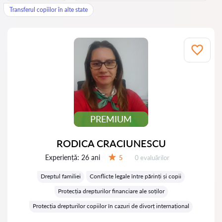
Transferul copiilor în alte state
PREMIUM
RODICA CRACIUNESCU
Experiență:
26 ani
Evaluărilor:
5
0 evaluărilor
Evaluare:
Dreptul familiei
Conflicte legale între părinți și copii
Protecția drepturilor financiare ale soților
Protecția drepturilor copiilor în cazuri de divorț internațional