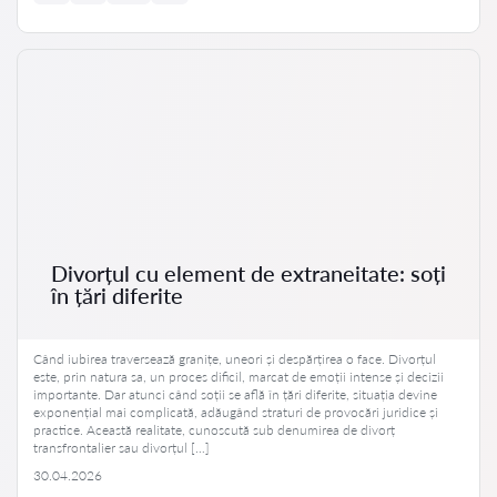
Divorțul cu element de extraneitate: soți
în țări diferite
Când iubirea traversează granițe, uneori și despărțirea o face. Divorțul
este, prin natura sa, un proces dificil, marcat de emoții intense și decizii
importante. Dar atunci când soții se află în țări diferite, situația devine
exponențial mai complicată, adăugând straturi de provocări juridice și
practice. Această realitate, cunoscută sub denumirea de divorț
transfrontalier sau divorțul […]
30.04.2026