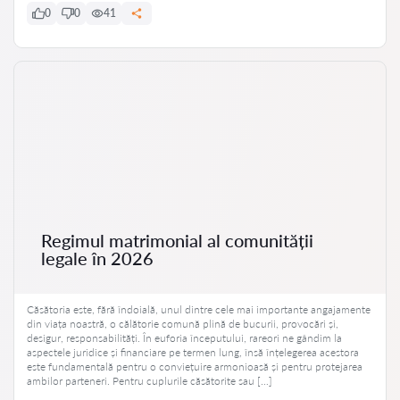
0
0
41
Regimul matrimonial al comunității
legale în 2026
Căsătoria este, fără îndoială, unul dintre cele mai importante angajamente
din viața noastră, o călătorie comună plină de bucurii, provocări și,
desigur, responsabilități. În euforia începutului, rareori ne gândim la
aspectele juridice și financiare pe termen lung, însă înțelegerea acestora
este fundamentală pentru o conviețuire armonioasă și pentru protejarea
ambilor parteneri. Pentru cuplurile căsătorite sau […]