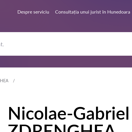
Despre serviciu
Consultația unui jurist în Hunedoara
GHEA
Nicolae-Gabriel
ZDRENGHEA