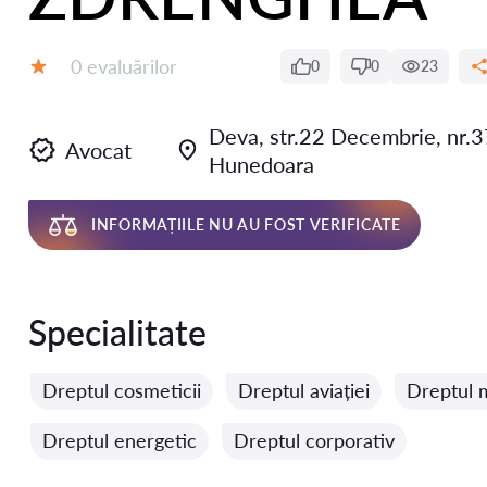
Evaluărilor:
0 evaluărilor
0
0
23
Evaluare:
Deva, str.22 Decembrie, nr.3
Avocat
Hunedoara
INFORMAȚIILE NU AU FOST VERIFICATE
Specialitate
Dreptul cosmeticii
Dreptul aviației
Dreptul 
Dreptul energetic
Dreptul corporativ