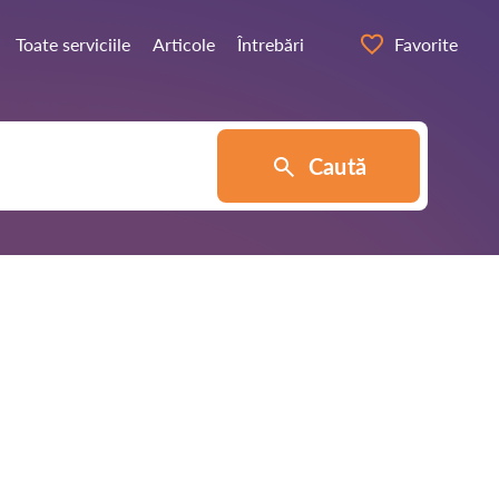
Toate serviciile
Articole
Întrebări
Favorite
Caută