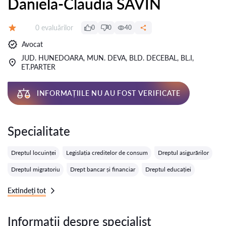
Daniela-Claudia SAVIN
Evaluărilor:
0 evaluărilor
0
0
40
Evaluare:
Avocat
JUD. HUNEDOARA, MUN. DEVA, BLD. DECEBAL, BL.I,
ET.PARTER
INFORMAȚIILE NU AU FOST VERIFICATE
Specialitate
Dreptul locuinței
Legislația creditelor de consum
Dreptul asigurărilor
Dreptul migratoriu
Drept bancar și financiar
Dreptul educației
Extindeți tot
Informații despre specialist