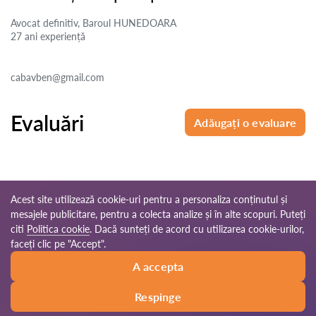
Avocat definitiv, Baroul HUNEDOARA
27 ani
experiență
cabavben@gmail.com
Evaluări
Adăugați o evaluare
Acest site utilizează cookie-uri pentru a personaliza conținutul și
mesajele publicitare, pentru a colecta analize și în alte scopuri. Puteți
© 2026 Avocati-ro.com
citi
Politica cookie
. Dacă sunteți de acord cu utilizarea cookie-urilor,
faceți clic pe "Accept".
Reguli de
Harta site-
Rețeaua noastră
A accepta
utilizare
ului
mondială
Respinge
Sunați
Scrieți