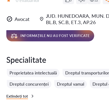
0 evaluărilor
0
0
12
Evaluare:
JUD. HUNEDOARA, MUN. D
Avocat
BL.B, SC.B, ET.3, AP.26
INFORMAȚIILE NU AU FOST VERIFICATE
Specialitate
Proprietatea intelectuală
Dreptul transporturilo
Dreptul concurenței
Dreptul vamal
Dreptul 
Extindeți tot