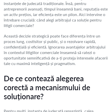
instanțele de judecată tradiționale. Însă, pentru
antreprenorii avansați, timpul înseamnă bani, reputația este
un activ prețios, iar eficiența este un pilon. Aici intervine o
întrebare crucială: când alegi arbitrajul ca soluție pentru
litigii comerciale?
Această decizie strategică poate face diferența între un
proces lung, costisitor și public, și o rezolvare rapidă,
confidențială și eficientă. Ignorarea avantajelor arbitrajului
în contextul litigiilor comerciale înseamnă să ratezi o
oportunitate semnificativă de a-ți proteja interesele afacerii
tale cu maximă inteligență și pragmatism.
De ce contează alegerea
corectă a mecanismului de
soluționare?
Pentru mulți, instanța de judecată reprezintă „calea