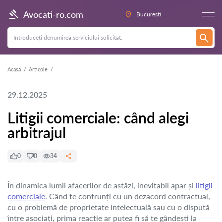
Avocati-ro.com
București
Acasă
Articole
29.12.2025
Litigii comerciale: când alegi
arbitrajul
0
0
34
În dinamica lumii afacerilor de astăzi, inevitabil apar și
litigii
comerciale
. Când te confrunți cu un dezacord contractual,
cu o problemă de proprietate intelectuală sau cu o dispută
între asociați, prima reacție ar putea fi să te gândești la