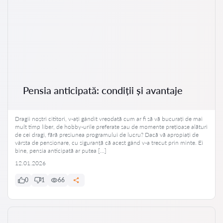
Pensia anticipată: condiții și avantaje
Dragii noștri cititori, v-ați gândit vreodată cum ar fi să vă bucurați de mai
mult timp liber, de hobby-urile preferate sau de momente prețioase alături
de cei dragi, fără presiunea programului de lucru? Dacă vă apropiați de
vârsta de pensionare, cu siguranță că acest gând v-a trecut prin minte. Ei
bine, pensia anticipată ar putea […]
12.01.2026
0
1
66