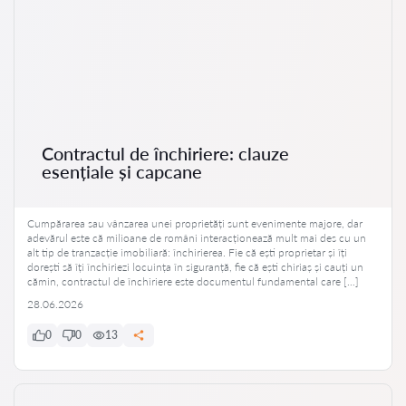
Contractul de închiriere: clauze
esențiale și capcane
Cumpărarea sau vânzarea unei proprietăți sunt evenimente majore, dar
adevărul este că milioane de români interacționează mult mai des cu un
alt tip de tranzacție imobiliară: închirierea. Fie că ești proprietar și îți
dorești să îți închiriezi locuința în siguranță, fie că ești chiriaș și cauți un
cămin, contractul de închiriere este documentul fundamental care […]
28.06.2026
0
0
13