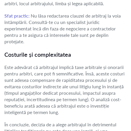
arbitri, locul arbitrajului, limba și legea aplicabilă.
Sfat practic:
Nu lăsa redactarea clauzei de arbitraj la voia
întâmplării. Consultă-te cu un specialist juridic
experimentat încă din faza de negociere a contractelor
pentru a te asigura că interesele tale sunt pe deplin
protejate.
Costurile și complexitatea
Este adevărat că arbitrajul implică taxe arbitrale și onorarii
pentru arbitri, care pot fi semnificative. Însă, aceste costuri
sunt adesea compensare de rapiditatea procesului și de
evitarea costurilor indirecte ale unui litigiu lung în instanță
(timpul angajaților dedicat procesului, impactul asupra
reputației, incertitudinea pe termen lung). O analiză cost-
beneficiu arată adesea că arbitrajul este o investiție
inteligentă pe termen lung.
În concluzie, decizia de a alege arbitrajul în detrimentul
litigiilor tradiționale nu este doar una legală, ci una