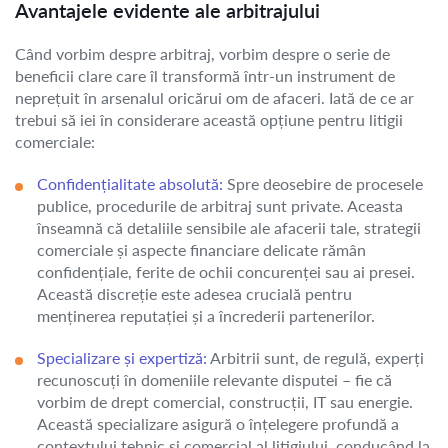
Avantajele evidente ale arbitrajului
Când vorbim despre arbitraj, vorbim despre o serie de
beneficii clare care îl transformă într-un instrument de
neprețuit în arsenalul oricărui om de afaceri. Iată de ce ar
trebui să iei în considerare această opțiune pentru litigii
comerciale:
Confidențialitate absolută:
Spre deosebire de procesele
publice, procedurile de arbitraj sunt private. Aceasta
înseamnă că detaliile sensibile ale afacerii tale, strategii
comerciale și aspecte financiare delicate rămân
confidențiale, ferite de ochii concurenței sau ai presei.
Această discreție este adesea crucială pentru
menținerea reputației și a încrederii partenerilor.
Specializare și expertiză:
Arbitrii sunt, de regulă, experți
recunoscuți în domeniile relevante disputei – fie că
vorbim de drept comercial, construcții, IT sau energie.
Această specializare asigură o înțelegere profundă a
contextului tehnic și comercial al litigiului, conducând la