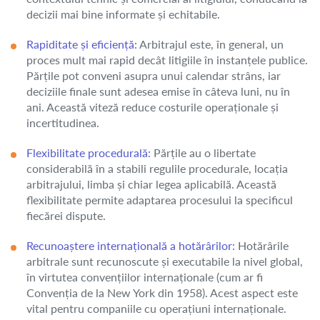
decizii mai bine informate și echitabile.
Rapiditate și eficiență:
Arbitrajul este, în general, un
proces mult mai rapid decât litigiile în instanțele publice.
Părțile pot conveni asupra unui calendar strâns, iar
deciziile finale sunt adesea emise în câteva luni, nu în
ani. Această viteză reduce costurile operaționale și
incertitudinea.
Flexibilitate procedurală:
Părțile au o libertate
considerabilă în a stabili regulile procedurale, locația
arbitrajului, limba și chiar legea aplicabilă. Această
flexibilitate permite adaptarea procesului la specificul
fiecărei dispute.
Recunoaștere internațională a hotărârilor:
Hotărârile
arbitrale sunt recunoscute și executabile la nivel global,
în virtutea convențiilor internaționale (cum ar fi
Convenția de la New York din 1958). Acest aspect este
vital pentru companiile cu operațiuni internaționale.