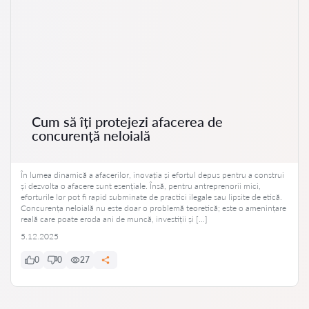
Cum să îți protejezi afacerea de
concurență neloială
În lumea dinamică a afacerilor, inovația și efortul depus pentru a construi
și dezvolta o afacere sunt esențiale. Însă, pentru antreprenorii mici,
eforturile lor pot fi rapid subminate de practici ilegale sau lipsite de etică.
Concurența neloială nu este doar o problemă teoretică; este o amenințare
reală care poate eroda ani de muncă, investiții și […]
5.12.2025
0
0
27