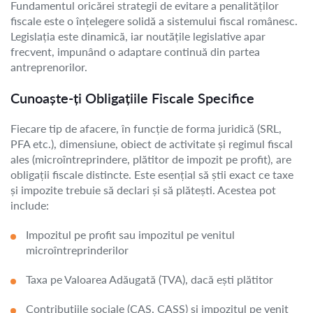
Fundamentul oricărei strategii de evitare a penalităților
fiscale este o înțelegere solidă a sistemului fiscal românesc.
Legislația este dinamică, iar noutățile legislative apar
frecvent, impunând o adaptare continuă din partea
antreprenorilor.
Cunoaște-ți Obligațiile Fiscale Specifice
Fiecare tip de afacere, în funcție de forma juridică (SRL,
PFA etc.), dimensiune, obiect de activitate și regimul fiscal
ales (microîntreprindere, plătitor de impozit pe profit), are
obligații fiscale distincte. Este esențial să știi exact ce taxe
și impozite trebuie să declari și să plătești. Acestea pot
include:
Impozitul pe profit sau impozitul pe venitul
microîntreprinderilor
Taxa pe Valoarea Adăugată (TVA), dacă ești plătitor
Contribuțiile sociale (CAS, CASS) și impozitul pe venit