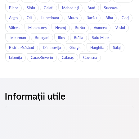
Bihor
Sibiu
Galați
Mehedinți
Arad
Suceava
Argeș
Olt
Hunedoara
Mureș
Bacău
Alba
Gorj
Vâlcea
Maramureș
Neamț
Buzău
Vrancea
Vaslui
Teleorman
Botoșani
Ilfov
Brăila
Satu Mare
Bistrița-Năsăud
Dâmbovița
Giurgiu
Harghita
Sălaj
Ialomița
Caraș-Severin
Călărași
Covasna
Informații utile