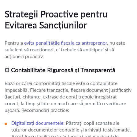
Strategii Proactive pentru
Evitarea Sancțiunilor
Pentru a
evita penalitățile fiscale ca antreprenor
, nu este
suficient să reacționezi, ci trebuie să anticipezi și să
acționezi proactiv.
O Contabilitate Riguroasă și Transparentă
Baza oricărei conformități fiscale este o contabilitate
impecabilă. Fiecare tranzacție, fiecare document justificativ
(facturi, chitanțe, extrase de cont) trebuie înregistrat
corect, la timp și într-un mod care să permită o verificare
ușoară. Recomandări practice:
Digitalizați documentele:
Păstrați copii scanate ale
tuturor documentelor contabile și arhivați-le sistematic.
Acest lucru facilitează căutarea și reduce riscul de