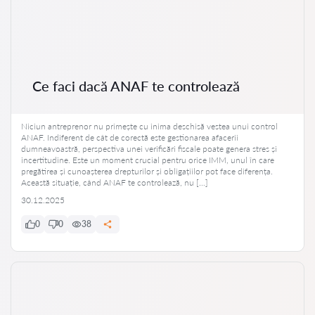
Ce faci dacă ANAF te controlează
Niciun antreprenor nu primește cu inima deschisă vestea unui control
ANAF. Indiferent de cât de corectă este gestionarea afacerii
dumneavoastră, perspectiva unei verificări fiscale poate genera stres și
incertitudine. Este un moment crucial pentru orice IMM, unul în care
pregătirea și cunoașterea drepturilor și obligațiilor pot face diferența.
Această situație, când ANAF te controlează, nu […]
30.12.2025
0
0
38