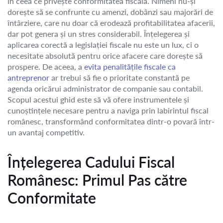
în ceea ce privește conformitatea fiscală. Nimeni nu-și
dorește să se confrunte cu amenzi, dobânzi sau majorări de
întârziere, care nu doar că erodează profitabilitatea afacerii,
dar pot genera și un stres considerabil. Înțelegerea și
aplicarea corectă a legislației fiscale nu este un lux, ci o
necesitate absolută pentru orice afacere care dorește să
prospere. De aceea, a
evita penalitățile fiscale ca
antreprenor
ar trebui să fie o prioritate constantă pe
agenda oricărui administrator de companie sau contabil.
Scopul acestui ghid este să vă ofere instrumentele și
cunoștințele necesare pentru a naviga prin labirintul fiscal
românesc, transformând conformitatea dintr-o povară într-
un avantaj competitiv.
Înțelegerea Cadului Fiscal
Românesc: Primul Pas către
Conformitate