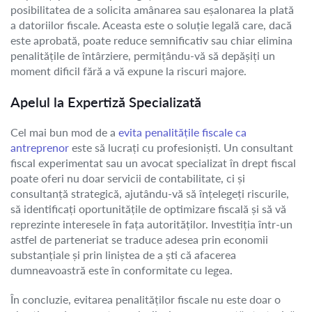
posibilitatea de a solicita amânarea sau eșalonarea la plată
a datoriilor fiscale. Aceasta este o soluție legală care, dacă
este aprobată, poate reduce semnificativ sau chiar elimina
penalitățile de întârziere, permițându-vă să depășiți un
moment dificil fără a vă expune la riscuri majore.
Apelul la Expertiză Specializată
Cel mai bun mod de a
evita penalitățile fiscale ca
antreprenor
este să lucrați cu profesioniști. Un consultant
fiscal experimentat sau un avocat specializat în drept fiscal
poate oferi nu doar servicii de contabilitate, ci și
consultanță strategică, ajutându-vă să înțelegeți riscurile,
să identificați oportunitățile de optimizare fiscală și să vă
reprezinte interesele în fața autorităților. Investiția într-un
astfel de parteneriat se traduce adesea prin economii
substanțiale și prin liniștea de a ști că afacerea
dumneavoastră este în conformitate cu legea.
În concluzie, evitarea penalităților fiscale nu este doar o