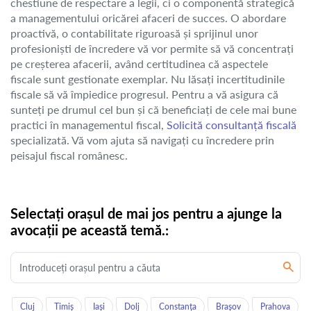
chestiune de respectare a legii, ci o componentă strategică
a managementului oricărei afaceri de succes. O abordare
proactivă, o contabilitate riguroasă și sprijinul unor
profesioniști de încredere vă vor permite să vă concentrați
pe creșterea afacerii, având certitudinea că aspectele
fiscale sunt gestionate exemplar. Nu lăsați incertitudinile
fiscale să vă împiedice progresul. Pentru a vă asigura că
sunteți pe drumul cel bun și că beneficiați de cele mai bune
practici în managementul fiscal,
Solicită consultanță fiscală
specializată. Vă vom ajuta să navigați cu încredere prin
peisajul fiscal românesc.
Selectați orașul de mai jos pentru a ajunge la
avocații pe această temă.:
Cluj
Timiș
Iași
Dolj
Constanța
Brașov
Prahova