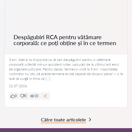
Despăgubiri RCA pentru vătămare
corporală: ce poți obține și în ce termen
3 ani. Atât ai la dispoziție ca să ceri despăgubiri pentru o vătămare
corporală suferită într-un accident rutier, calculați de la ultimul act emis
de organele judiciare. Pentru deces, termenul urcă la 5 ani. Majoritatea
victimelor nu știu că aceste termene există separat de dosarul penal — și le
lasă să curgă în timp ce […]
22.07.2026
0
0
10
Către toate articolele