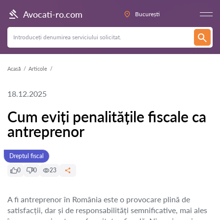
Avocati-ro.com
București
Acasă
Articole
18.12.2025
Cum eviți penalitățile fiscale ca
antreprenor
Dreptul fiscal
0
0
23
A fi antreprenor în România este o provocare plină de
satisfacții, dar și de responsabilități semnificative, mai ales