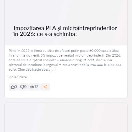
Impozitarea PFA și microîntreprinderilor
în 2026: ce s-a schimbat
Până în 2025, o firmă cu cifra de afaceri puțin peste 60.000 euro plătea,
în anumite domenii, 3% impozit pe venitul microîntreprinderii. Din 2026,
cota de 3% a dispărut complet — rămâne o singură cotă, de 1%, dar
plafonul de încadrare la regimul micro a scăzut de la 250.000 la 100.000
euro. Cine depășește acest […]
22.07.2026
0
0
12