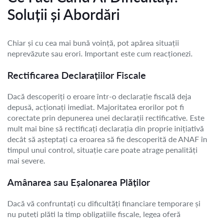
Soluții și Abordări
Chiar și cu cea mai bună voință, pot apărea situații
neprevăzute sau erori. Important este cum reacționezi.
Rectificarea Declarațiilor Fiscale
Dacă descoperiți o eroare într-o declarație fiscală deja
depusă, acționați imediat. Majoritatea erorilor pot fi
corectate prin depunerea unei declarații rectificative. Este
mult mai bine să rectificați declarația din proprie inițiativă
decât să așteptați ca eroarea să fie descoperită de ANAF în
timpul unui control, situație care poate atrage penalități
mai severe.
Amânarea sau Eșalonarea Plăților
Dacă vă confruntați cu dificultăți financiare temporare și
nu puteți plăti la timp obligațiile fiscale, legea oferă