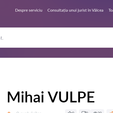
Despre serviciu
Consultația unui jurist în Vâlcea
To
Mihai VULPE
Evaluărilor: