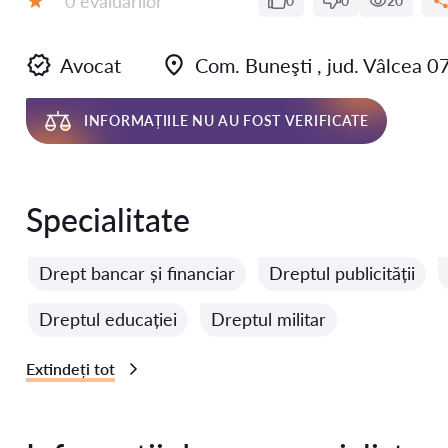
0 evaluărilor
0
0
20
Evaluare:
Avocat
Com. Buneşti , jud. Vâlcea
INFORMAȚIILE NU AU FOST VERIFICATE
Specialitate
Drept bancar și financiar
Dreptul publicității
Dreptul educației
Dreptul militar
Extindeți tot