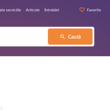
ate serviciile
Articole
Întrebări
Favorite
Caută