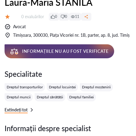
Laura-Maria STĂNILĂ
Evaluărilor:
0 evaluărilor
0
0
11
Evaluare:
Avocat
Timișoara, 300030, Piața Vicoriei nr. 1B, parter, ap. 8, jud. Timiș
INFORMAȚIILE NU AU FOST VERIFICATE
Specialitate
Dreptul transporturilor
Dreptul locuinței
Dreptul moștenirii
Dreptul muncii
Dreptul sănătății
Dreptul familiei
Extindeți tot
Informații despre specialist