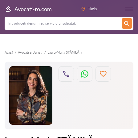
Înapoi
Avocati-ro.com
Timiș
Acasă
Avocați și Juriști
Laura-Maria STĂNILĂ