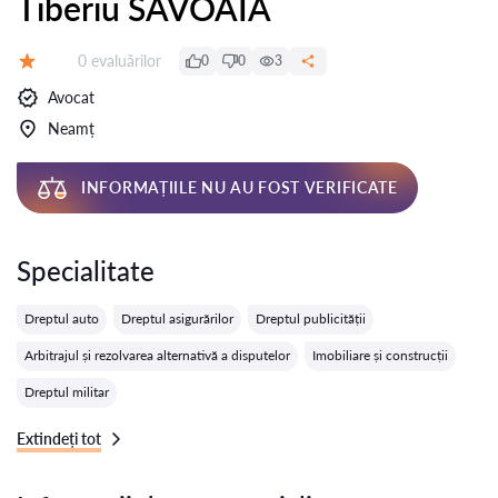
Tiberiu SAVOAIA
Evaluărilor:
0 evaluărilor
0
0
3
Evaluare:
Avocat
Neamț
INFORMAȚIILE NU AU FOST VERIFICATE
Specialitate
Dreptul auto
Dreptul asigurărilor
Dreptul publicității
Arbitrajul și rezolvarea alternativă a disputelor
Imobiliare și construcții
Dreptul militar
Extindeți tot