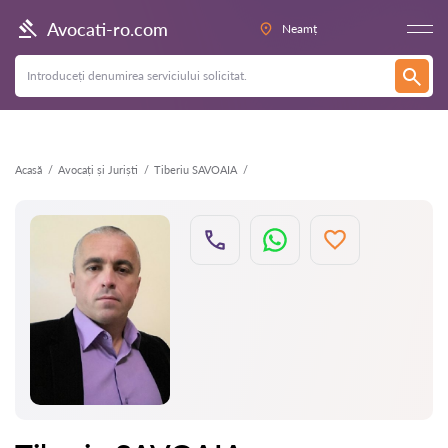
Înapoi
Avocati-ro.com
Neamț
Acasă
Avocați și Juriști
Tiberiu SAVOAIA