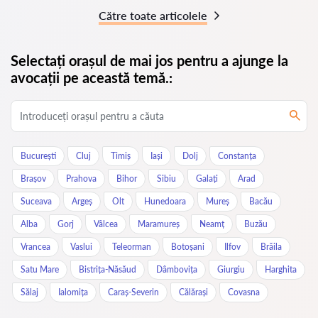
Către toate articolele
Selectați orașul de mai jos pentru a ajunge la
avocații pe această temă.:
București
Cluj
Timiș
Iași
Dolj
Constanța
Brașov
Prahova
Bihor
Sibiu
Galați
Arad
Suceava
Argeș
Olt
Hunedoara
Mureș
Bacău
Alba
Gorj
Vâlcea
Maramureș
Neamț
Buzău
Vrancea
Vaslui
Teleorman
Botoșani
Ilfov
Brăila
Satu Mare
Bistrița-Năsăud
Dâmbovița
Giurgiu
Harghita
Sălaj
Ialomița
Caraș-Severin
Călărași
Covasna