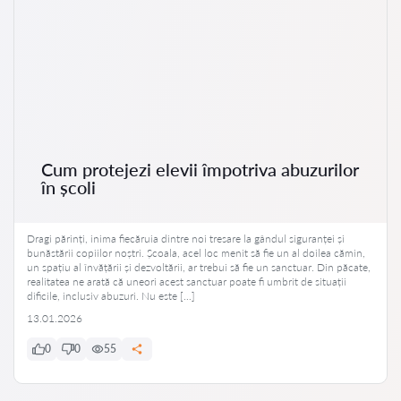
Cum protejezi elevii împotriva abuzurilor
în școli
Dragi părinți, inima fiecăruia dintre noi tresare la gândul siguranței și
bunăstării copiilor noștri. Școala, acel loc menit să fie un al doilea cămin,
un spațiu al învățării și dezvoltării, ar trebui să fie un sanctuar. Din păcate,
realitatea ne arată că uneori acest sanctuar poate fi umbrit de situații
dificile, inclusiv abuzuri. Nu este […]
13.01.2026
0
0
55