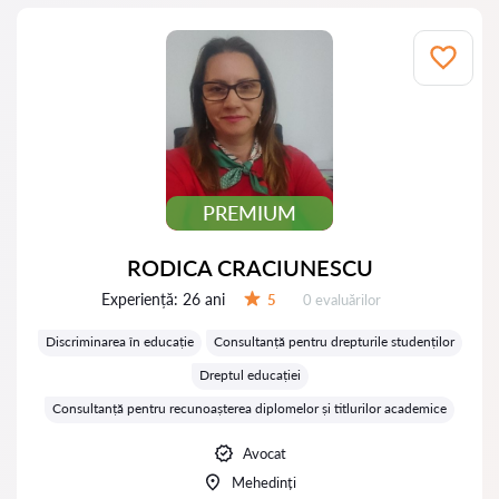
PREMIUM
RODICA CRACIUNESCU
Experiență:
26 ani
Evaluărilor:
5
0 evaluărilor
Evaluare:
Discriminarea în educație
Consultanță pentru drepturile studenților
Dreptul educației
Consultanță pentru recunoașterea diplomelor și titlurilor academice
Avocat
Mehedinți