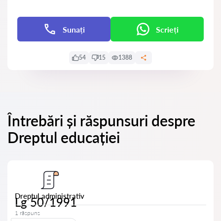
Sunați
Scrieți
54
15
1388
Întrebări și răspunsuri despre
Dreptul educației
Dreptul administrativ
Lg 50/1991
1 răspuns