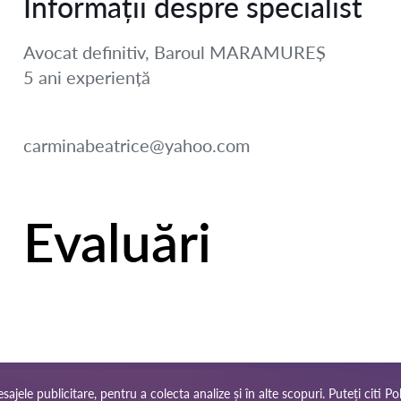
Informații despre specialist
Avocat definitiv, Baroul MARAMUREȘ
5 ani
experiență
carminabeatrice@yahoo.com
Evaluări
ajele publicitare, pentru a colecta analize și în alte scopuri. Puteți citi
Pol
ta site-ului
Rețeaua noastră mondială