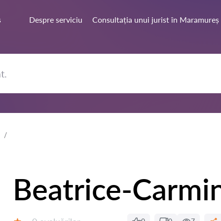
ș
Despre serviciu
Consultația unui jurist în Maramureș
Beatrice-Carm
Evaluărilor: