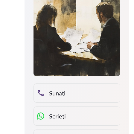
Sunați
Scrieți