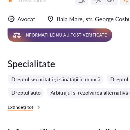
0 evaluărilor
0
0
7
Evaluare:
Avocat
Baia Mare, str. George Cosb
INFORMAȚIILE NU AU FOST VERIFICATE
Specialitate
Dreptul securității și sănătății în muncă
Dreptul 
Dreptul auto
Arbitrajul și rezolvarea alternativă
Extindeți tot