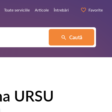
Toate serviciile
Articole
Întrebări
Favorite
Caută
ina URSU