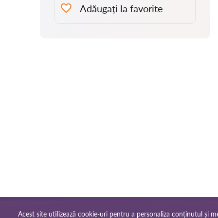
Adăugați la favorite
Acest site utilizează cookie-uri pentru a personaliza conținutul și mes
Reguli de utilizare
Har
© 2026 Avocati-ro.com