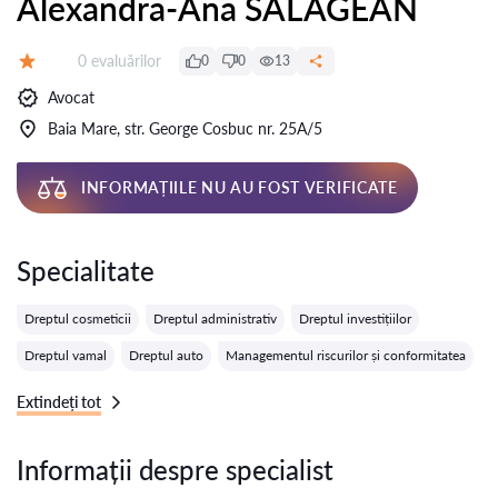
Alexandra-Ana SALAGEAN
Evaluărilor:
0 evaluărilor
0
0
13
Evaluare:
Avocat
Baia Mare, str. George Cosbuc nr. 25A/5
INFORMAȚIILE NU AU FOST VERIFICATE
Specialitate
Dreptul cosmeticii
Dreptul administrativ
Dreptul investițiilor
Dreptul vamal
Dreptul auto
Managementul riscurilor și conformitatea
Extindeți tot
Informații despre specialist