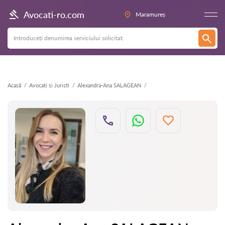
Înapoi
Avocati-ro.com
Maramureș
Acasă
Avocați și Juriști
Alexandra-Ana SALAGEAN