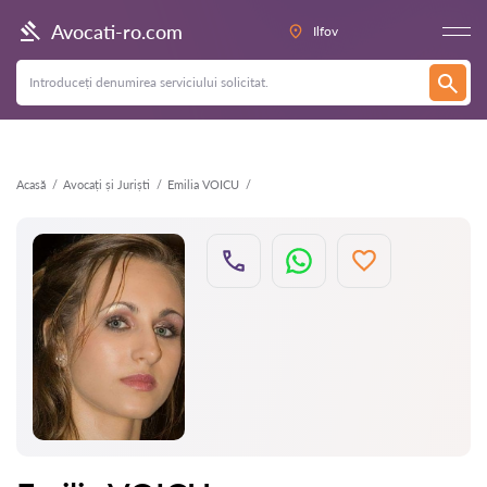
Înapoi
Avocati-ro.com
Ilfov
Acasă
Avocați și Juriști
Emilia VOICU