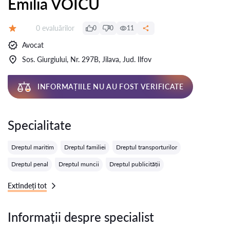
Emilia VOICU
Evaluărilor:
0 evaluărilor
0
0
11
Evaluare:
Avocat
Sos. Giurgiului, Nr. 297B, Jilava, Jud. Ilfov
INFORMAȚIILE NU AU FOST VERIFICATE
Specialitate
Dreptul maritim
Dreptul familiei
Dreptul transporturilor
Dreptul penal
Dreptul muncii
Dreptul publicității
Extindeți tot
Informații despre specialist