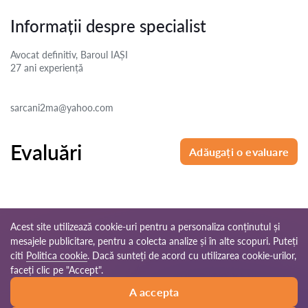
Informații despre specialist
Avocat definitiv, Baroul IAȘI
27 ani
experiență
sarcani2ma@yahoo.com
Evaluări
Adăugați o evaluare
Acest site utilizează cookie-uri pentru a personaliza conținutul și
mesajele publicitare, pentru a colecta analize și în alte scopuri. Puteți
© 2026 Avocati-ro.com
citi
Politica cookie
. Dacă sunteți de acord cu utilizarea cookie-urilor,
faceți clic pe "Accept".
Reguli de
Harta site-
Rețeaua noastră
A accepta
utilizare
ului
mondială