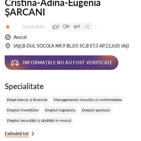
Cristina-Adina-Eugenia
ŞARCANI
Evaluărilor:
0 evaluărilor
0
0
9
Evaluare:
Avocat
IAŞI,B-DUL SOCOLA NR.9 BL.D5 SC.B ET.3 AP.13,JUD IAŞI
INFORMAȚIILE NU AU FOST VERIFICATE
Specialitate
Drept bancar și financiar
Managementul riscurilor și conformitatea
Dreptul investițiilor
Dreptul migratoriu
Dreptul sportului
Dreptul securității și sănătății în muncă
Extindeți tot