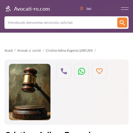
Înapoi
Avocati-ro.com
Iași
Acasă
Avocați și Juriști
Cristina-Adina-Eugenia ŞARCANI