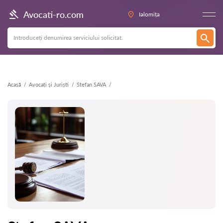
Înapoi
Avocati-ro.com
Ialomița
Acasă
Avocați și Juriști
Stefan SAVA