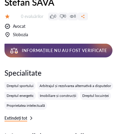
Stefan SAVA
Evaluărilor:
0 evaluărilor
0
0
8
Evaluare:
Avocat
Slobozia
INFORMAȚIILE NU AU FOST VERIFICATE
Specialitate
Dreptul sportului
Arbitrajul și rezolvarea alternativă a disputelor
Dreptul energetic
Imobiliare și construcții
Dreptul locuinței
Proprietatea intelectuală
Extindeți tot