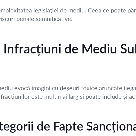
plexitatea legislației de mediu. Ceea ce poate păr
iscuri penale semnificative.
 Infracțiuni de Mediu S
 mediu evocă imagini cu deșeuri toxice aruncate ileg
nfracțiunilor este mult mai larg și poate include și ac
tegorii de Fapte Sancțion