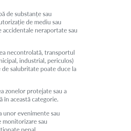
pă de substanțe sau
autorizație de mediu sau
ile accidentale neraportate sau
ea necontrolată, transportul
ipal, industrial, periculos)
e de salubritate poate duce la
rea zonelor protejate sau a
ză în această categorie.
a unor evenimente sau
de monitorizare sau
cționate penal.