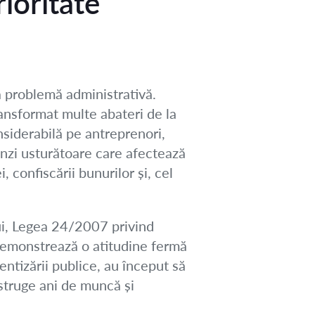
ioritate
ă problemă administrativă.
ransformat multe abateri de la
siderabilă pe antreprenori,
nzi usturătoare care afectează
, confiscării bunurilor și, cel
ui, Legea 24/2007 privind
 demonstrează o atitudine fermă
ntizării publice, au început să
istruge ani de muncă și