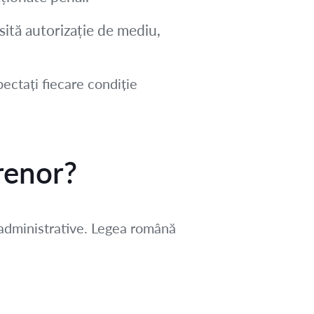
sită autorizație de mediu,
pectați fiecare condiție
renor?
administrative. Legea română