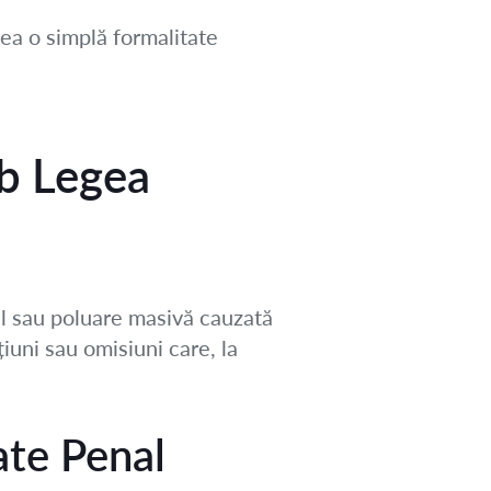
ea o simplă formalitate
ub Legea
al sau poluare masivă cauzată
țiuni sau omisiuni care, la
ate Penal