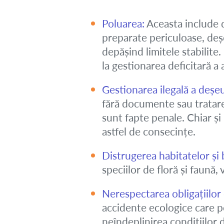
Poluarea:
Aceasta include d
preparate periculoase, deșe
depășind limitele stabilite
la gestionarea deficitară a 
Gestionarea ilegală a deșeu
fără documente sau tratare
sunt fapte penale. Chiar și
astfel de consecințe.
Distrugerea habitatelor și b
speciilor de floră și faună,
Nerespectarea obligațiilor 
accidente ecologice care po
neîndeplinirea condițiilor 