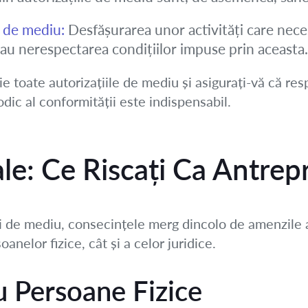
e de mediu:
Desfășurarea unor activități care nece
 sau nerespectarea condițiilor impuse prin aceasta.
ie toate autorizațiile de mediu și asigurați-vă că res
dic al conformității este indispensabil.
le: Ce Riscați Ca Antrep
i de mediu, consecințele merg dincolo de amenzile 
nelor fizice, cât și a celor juridice.
 Persoane Fizice