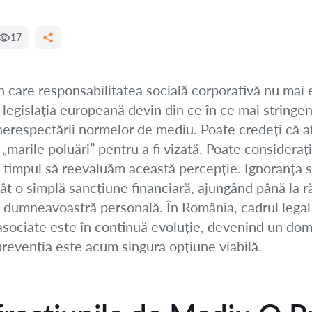
17
în care responsabilitatea socială corporativă nu mai 
 legislația europeană devin din ce în ce mai stringent
 nerespectării normelor de mediu. Poate credeți că
marile poluări” pentru a fi vizată. Poate consideraț
te timpul să reevaluăm această percepție. Ignoranța 
ât o simplă sancțiune financiară, ajungând până la 
ea dumneavoastră personală. În România, cadrul legal
sociate este în continuă evoluție, devenind un do
 prevenția este acum singura opțiune viabilă.