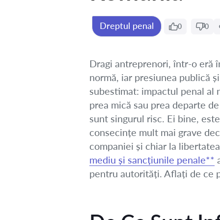
Dreptul penal
0
0
Dragi antreprenori, într-o eră 
normă, iar presiunea publică și
subestimat: impactul penal al
prea mică sau prea departe de „
sunt singurul risc. Ei bine, es
consecințe mult mai grave dec
companiei și chiar la libertat
mediu și sancțiunile penale**
a
pentru autorități. Aflați de ce