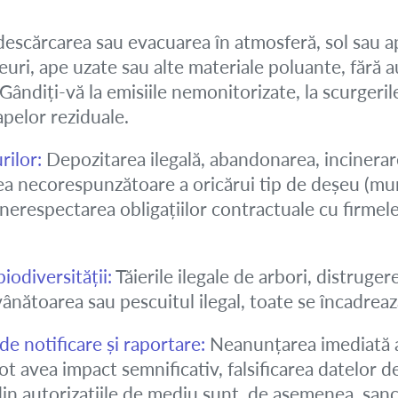
escărcarea sau evacuarea în atmosferă, sol sau a
uri, ape uzate sau alte materiale poluante, fără 
. Gândiți-vă la emisiile nemonitorizate, la scurger
apelor reziduale.
rilor:
Depozitarea ilegală, abandonarea, incinerar
a necorespunzătoare a oricărui tip de deșeu (munic
 nerespectarea obligațiilor contractuale cu firmel
iodiversității:
Tăierile ilegale de arbori, distruge
 vânătoarea sau pescuitul ilegal, toate se încadrea
de notificare și raportare:
Neanunțarea imediată 
t avea impact semnificativ, falsificarea datelor 
din autorizațiile de mediu sunt, de asemenea, san