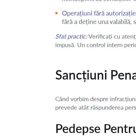
Operațiuni fără autorizați
fără a deține una valabilă,
Sfat practic:
Verificați cu atenț
impusă. Un control intern perio
Sancțiuni Pena
Când vorbim despre infracțiun
prevede atât răspunderea persoa
Pedepse Pentru