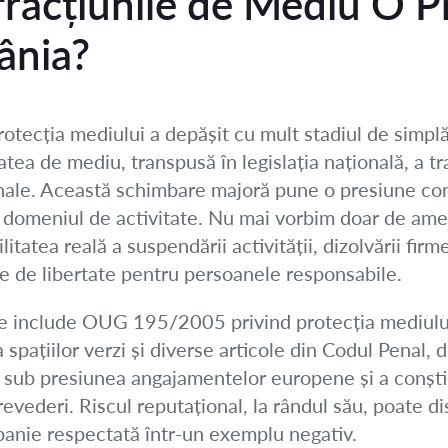
racțiunile de Mediu O Pr
ânia?
protecția mediului a depășit cu mult stadiul de simpl
atea de mediu, transpusă în legislația națională, a t
nale. Această schimbare majoră pune o presiune con
 domeniul de activitate. Nu mai vorbim doar de ame
tatea reală a suspendării activității, dizolvării firmei
ve de libertate pentru persoanele responsabile.
care include OUG 195/2005 privind protecția mediul
 spațiilor verzi și diverse articole din Codul Penal,
, sub presiunea angajamentelor europene și a conștie
revederi. Riscul reputațional, la rândul său, poate d
panie respectată într-un exemplu negativ.