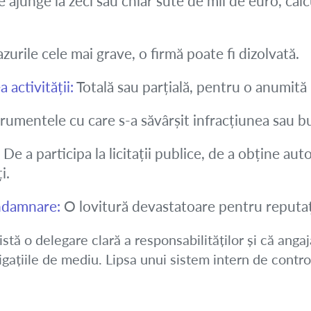
ajunge la zeci sau chiar sute de mii de euro, calc
azurile cele mai grave, o firmă poate fi dizolvată.
activității:
Totală sau parțială, pentru o anumită
rumentele cu care s-a săvârșit infracțiunea sau bu
De a participa la licitații publice, de a obține auto
i.
ondamnare:
O lovitură devastatoare pentru reputaț
stă o delegare clară a responsabilităților și că angaja
igațiile de mediu. Lipsa unui sistem intern de contro