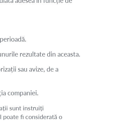
ulată adesea în funcție de
 perioadă.
nurile rezultate din aceasta.
rizații sau avize, de a
ia companiei.
ții sunt instruiți
l poate fi considerată o